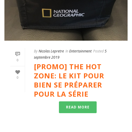
By
Nicolas Lepretre
In
Entertainment
Posted
5
septembre 2019
0
[PROMO] THE HOT
ZONE: LE KIT POUR
0
BIEN SE PRÉPARER
POUR LA SÉRIE
READ MORE