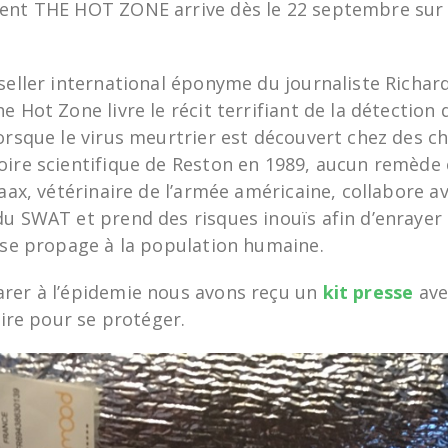
ent THE HOT ZONE arrive dès le 22 septembre sur
seller international éponyme du journaliste Richar
e Hot Zone livre le récit terrifiant de la détection 
Lorsque le virus meurtrier est découvert chez des 
oire scientifique de Reston en 1989, aucun remède
Jaax, vétérinaire de l’armée américaine, collabore a
du SWAT et prend des risques inouïs afin d’enrayer 
e se propage à la population humaine.
rer à l’épidemie nous avons reçu un
kit presse
ave
saire pour se protéger.