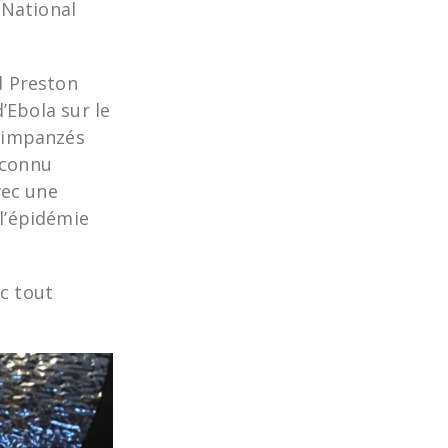
 National
d Preston
d’Ebola sur le
chimpanzés
 connu
vec une
l’épidémie
c tout