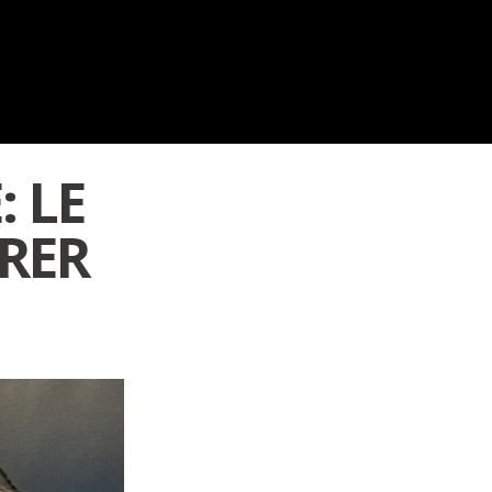
 LE
ARER