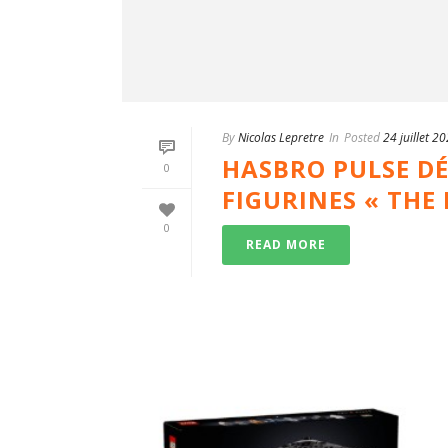
By
Nicolas Lepretre
In
Posted
24 juillet 2
HASBRO PULSE DÉ
0
FIGURINES « THE
0
READ MORE