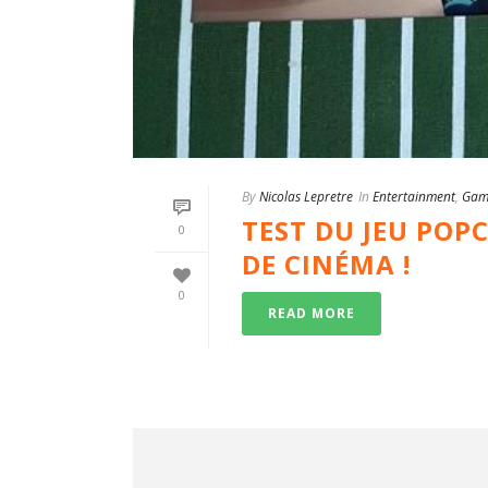
By
Nicolas Lepretre
In
Entertainment
,
Gam
TEST DU JEU POPC
0
DE CINÉMA !
0
READ MORE