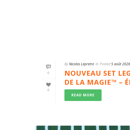
By
Nicolas Lepretre
In
Posted
5 août 202
NOUVEAU SET LE
0
DE LA MAGIE™ – 
0
READ MORE