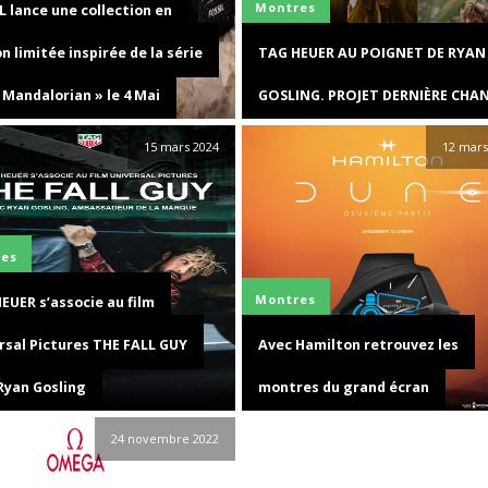
Montres
L lance une collection en
on limitée inspirée de la série
TAG HEUER AU POIGNET DE RYAN
 Mandalorian » le 4 Mai
GOSLING. PROJET DERNIÈRE CHA
15 mars 2024
12 mars
es
Montres
EUER s’associe au film
rsal Pictures THE FALL GUY
Avec Hamilton retrouvez les
Ryan Gosling
montres du grand écran
24 novembre 2022