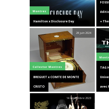
FOSSI
Montres
éditi
Hamilton x Disclosure Day
« The
28 juin 2024
Montr
Collector
Montres
TAG H
BREGUET x COMTE DE MONTE
Unive
CRISTO
avec 
14 septembre 2023