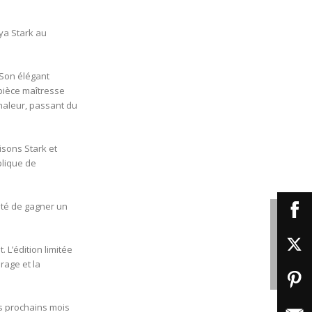
rya Stark au
 Son élégant
 pièce maîtresse
haleur, passant du
isons Stark et
éplique de
nité de gagner un
L’édition limitée
rage et la
es prochains mois