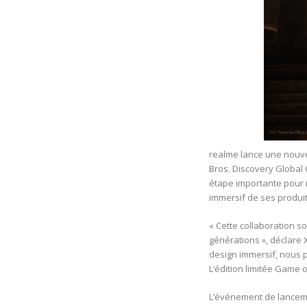
realme lance une nouve
Bros. Discovery Global
étape importante pour r
immersif de ses produit
« Cette collaboration 
générations », déclare 
design immersif, nous p
L’édition limitée Game o
L’événement de lancemen