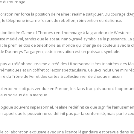
me du tournage.
aboration renforce la position de realme : realme sait jouer. Du courage d’A
le téléphone incarne l’esprit de rébellion, réinvention et résilience.
ition limitée Game of Thrones rend hommage à la grandeur de Westeros.
luxe médiéval, tandis que le sceau nano-gravé symbolise la puissance. La
gn : le premier dos de téléphone au monde qui change de couleur avec la c
 de Daenerys Targaryen, cette innovation est un puissant symbole.
e pas au téléphone. realme a créé des UI personnalisées inspirées des Ma
inématiques et un coffret collector spectaculaire. Celui-ci inclut une mini r
iré du Trône de Fer et des cartes à collectionner de chaque maison.
collector ne soit pas vendue en Europe, les fans français auront l’opportu
eaux sociaux de la marque.
gique souvent impersonnel, realme redéfinit ce que signifie l’amusement. 
rappel que le pouvoir ne se définit pas par la conformité, mais par le cou
lle collaboration exclusive avec une licence légendaire est prévue dans l