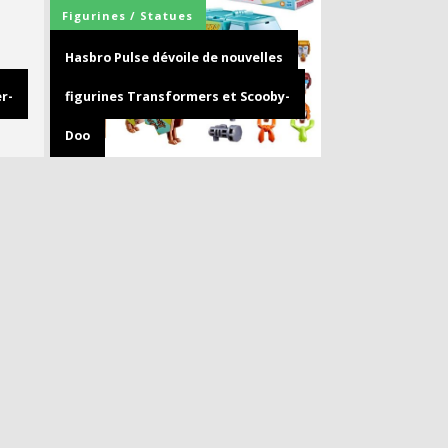
Figurines / Statues
Hasbro Pulse dévoile de nouvelles
r-
figurines Transformers et Scooby-
Doo