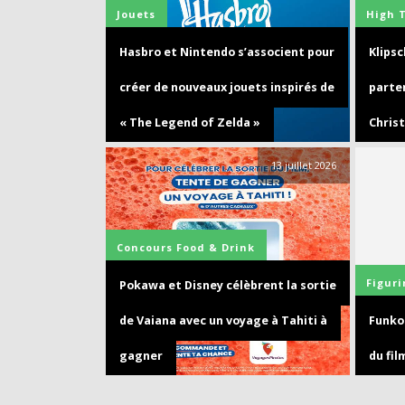
Jouets
High 
Hasbro et Nintendo s’associent pour
Klips
créer de nouveaux jouets inspirés de
parte
« The Legend of Zelda »
Chris
13 juillet 2026
Concours
Food & Drink
Figuri
Pokawa et Disney célèbrent la sortie
de Vaiana avec un voyage à Tahiti à
Funko 
gagner
du fi