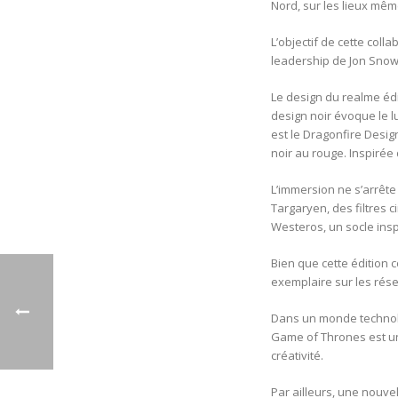
Nord, sur les lieux mê
L’objectif de cette coll
leadership de Jon Snow, 
Le design du realme éd
design noir évoque le 
est le Dragonfire Desi
noir au rouge. Inspirée
L’immersion ne s’arrêt
Targaryen, des filtres c
Westeros, un socle insp
Bien que cette édition 
exemplaire sur les rés
Dans un monde technolo
Game of Thrones est un 
créativité.
Par ailleurs, une nouve