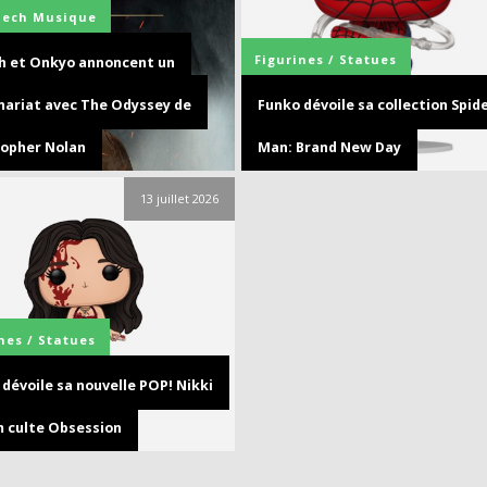
Tech
Musique
Figurines / Statues
ch et Onkyo annoncent un
nariat avec The Odyssey de
Funko dévoile sa collection Spide
topher Nolan
Man: Brand New Day
13 juillet 2026
nes / Statues
dévoile sa nouvelle POP! Nikki
lm culte Obsession