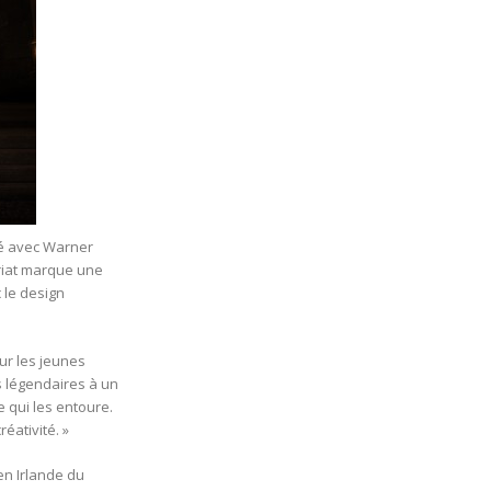
éé avec Warner
ariat marque une
 le design
ur les jeunes
s légendaires à un
e qui les entoure.
éativité. »
en Irlande du