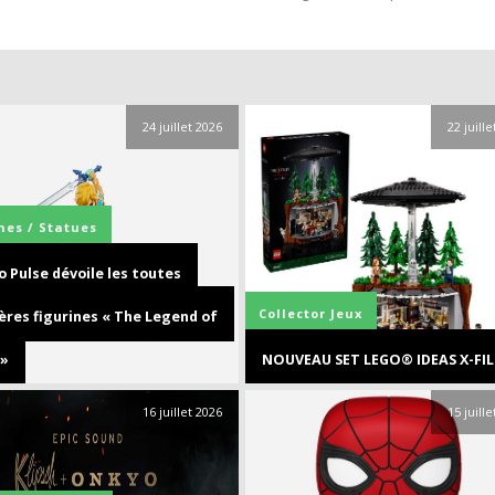
.
24 juillet 2026
22 juill
nes / Statues
 Pulse dévoile les toutes
Collector
Jeux
ères figurines « The Legend of
 »
NOUVEAU SET LEGO® IDEAS X-FIL
16 juillet 2026
15 juill