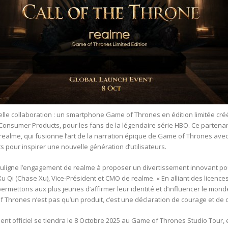
lle collaboration : un smartphone Game of Thrones en édition limitée cr
 Consumer Products, pour les fans de la légendaire série HBO. Ce parten
ealme, qui fusionne l’art de la narration épique de Game of Thrones avec
s pour inspirer une nouvelle génération d’utilisateurs.
souligne l’engagement de realme à proposer un divertissement innovant po
Xu Qi (Chase Xu), Vice-Président et CMO de realme. « En alliant des licence
ermettons aux plus jeunes d’affirmer leur identité et d’influencer le mond
f Thrones n’est pas qu’un produit, c’est une déclaration de courage et de cr
t officiel se tiendra le 8 Octobre 2025 au Game of Thrones Studio Tour, 