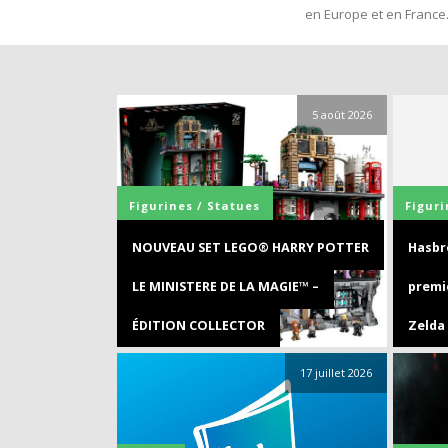
en Europe et en France
5 août 2026
Figurines / Statues
Figuri
NOUVEAU SET LEGO® HARRY POTTER
Hasbro
LE MINISTERE DE LA MAGIE™ –
premi
ÉDITION COLLECTOR
Zelda
17 juillet 2026