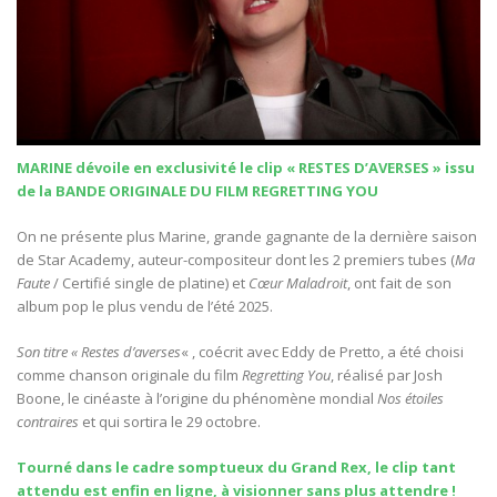
MARINE dévoile en exclusivité le clip « RESTES D’AVERSES » issu
de la
BANDE ORIGINALE DU FILM REGRETTING YOU
On ne présente plus Marine, grande gagnante de la dernière saison
de Star Academy, auteur-compositeur dont les 2 premiers tubes (
Ma
Faute
/ Certifié single de platine) et
Cœur Maladroit
, ont fait de son
album pop le plus vendu de l’été 2025.
Son titre « Restes d’averses
« , coécrit avec Eddy de Pretto, a été choisi
comme chanson originale du film
Regretting You
, réalisé par Josh
Boone, le cinéaste à l’origine du phénomène mondial
Nos étoiles
contraires
et qui sortira le 29 octobre.
Tourné dans le cadre somptueux du Grand Rex, le clip tant
attendu est enfin en ligne, à visionner sans plus attendre !