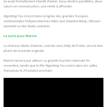
lui avait formellement interdit d’aimer. Deux destins parallèles, deux
cœurs en reconstruction, une vérité à affronter.
Regretting You
s’inscrit dans la lignée des grandes fresques
sentimentales hollywoodiennes telles que
Downton Abbey
,
500 jours
ensemble
ou
Nos étoiles contraires
.
La suite pour Marine
La chanson
Restes d’averses
, coécrite avec Eddy de Pretto, sera le titre
phare de la bande originale.
Marine lancera par ailleurs sa grande tournée nationale fin
novembre, tandis que le film
Regretting You
sortira dans les salles
françaises le 29 octobre prochain.