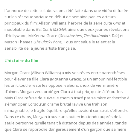
L’annonce de cette collaboration a été faite dans une vidéo diffusée
sur les réseaux sociaux en début de semaine par les acteurs
principaux du film: Allison Williams, héroïne de la série culte
Girls
et
inoubliable dans
Get Out
&
M3GAN
, ainsi que deux jeunes révélations
d’Hollywood, McKenna Grace (
Ghostbusters
,
The Handmaid’s Tale
) et
Mason Thames (
The Black Phone
). Tous ont salué le talent et la
sensibilité de la jeune artiste française.
L’histoire du film
Morgan Grant (Allison Williams) a mis ses rêves entre parenthèses
pour élever sa fille Clara (McKenna Grace). Si un amour indéfectible
les unit, tout le reste les oppose: valeurs, choix de vie, manière
d’aimer. Morgan veut protéger Clara à tout prix, quitte à l’étouffer.
Mais Clara refuse de suivre le chemin tracé par sa mère et cherche à
s’émanciper. Lorsqu’un drame brutal ravive une trahison
inimaginable, le fragile équilibre qu’elles avaient construit s’effondre.
Dans ce chaos, Morgan trouve un soutien inattendu auprès de la
seule personne qu’elle tenait à distance depuis des années, tandis
que Clara se rapproche dangereusement d’un garçon que sa mère