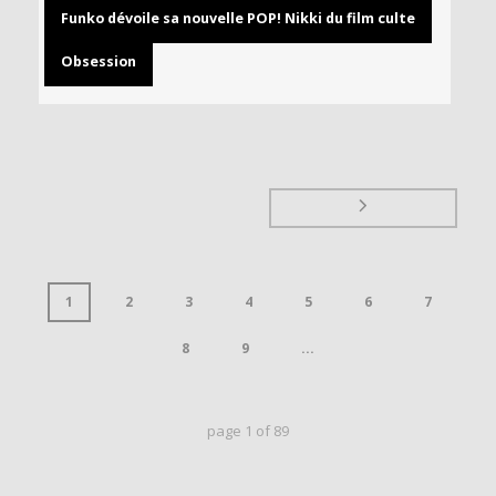
Funko dévoile sa nouvelle POP! Nikki du film culte
Obsession
1
2
3
4
5
6
7
8
9
...
page
1
of
89