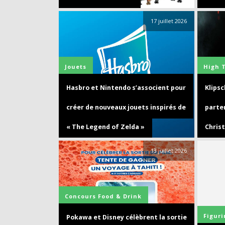
17 juillet 2026
Jouets
High 
Hasbro et Nintendo s’associent pour
Klips
créer de nouveaux jouets inspirés de
parte
« The Legend of Zelda »
Chris
13 juillet 2026
Concours
Food & Drink
Figuri
Pokawa et Disney célèbrent la sortie