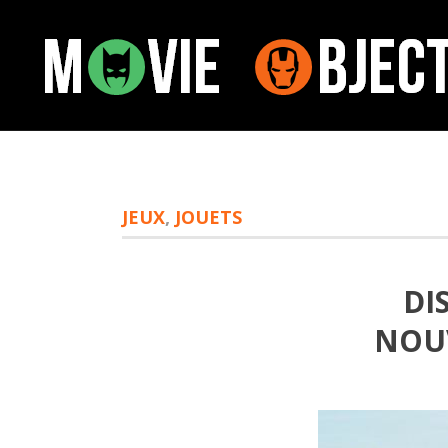
JEUX
,
JOUETS
DI
NOU