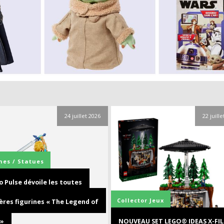
24 juillet 2026
22 juill
nes / Statues
 Pulse dévoile les toutes
Collector
Jeux
ères figurines « The Legend of
 »
NOUVEAU SET LEGO® IDEAS X-FIL