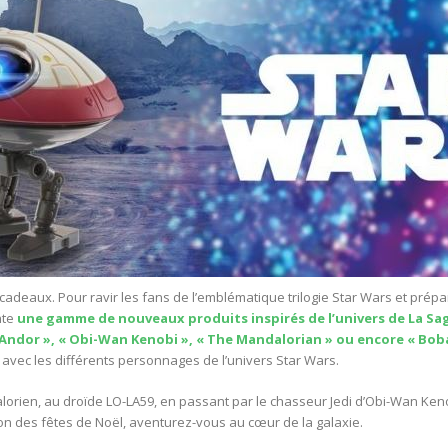
 cadeaux. Pour ravir les fans de l’emblématique trilogie Star Wars et prépar
nte
une gamme de nouveaux produits inspirés de l’univers de La S
 Andor », « Obi-Wan Kenobi », « The Mandalorian » ou encore « Boba
avec les différents personnages de l’univers Star Wars.
lorien, au droïde LO-LA59, en passant par le chasseur Jedi d’Obi-Wan Kenob
sion des fêtes de Noël, aventurez-vous au cœur de la galaxie.