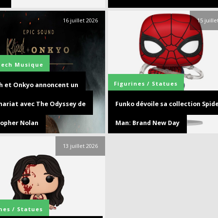
16 juillet 2026
15 juill
Tech
Musique
Figurines / Statues
ch et Onkyo annoncent un
nariat avec The Odyssey de
Funko dévoile sa collection Spide
topher Nolan
Man: Brand New Day
13 juillet 2026
nes / Statues