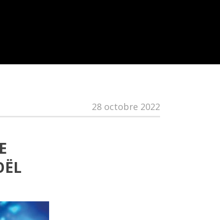
28 octobre 2022
E
OËL