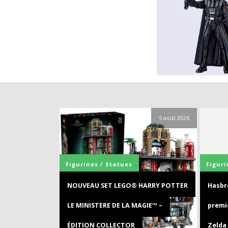
5 août 2026
Figurines / Statues
Figuri
NOUVEAU SET LEGO® HARRY POTTER
Hasbro
LE MINISTERE DE LA MAGIE™ –
premi
ÉDITION COLLECTOR
Zelda