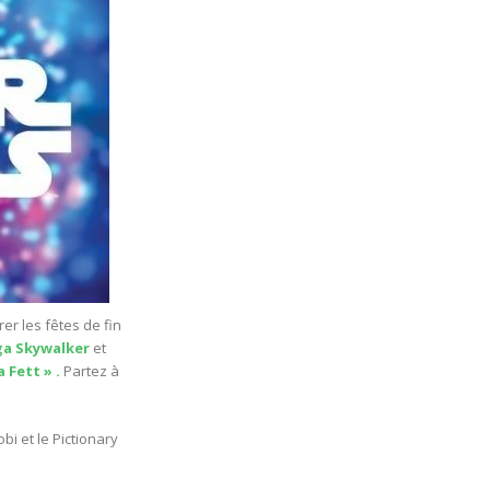
er les fêtes de fin
aga Skywalker
et
 Fett » .
Partez à
i et le Pictionary