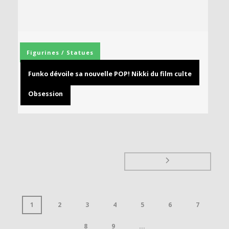
Figurines / Statues
Funko dévoile sa nouvelle POP! Nikki du film culte
Obsession
1
2
3
4
5
6
7
8
9
...