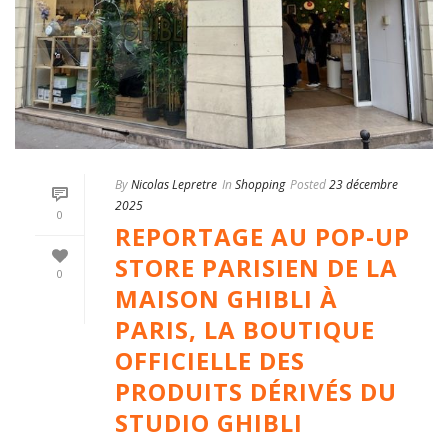
By
Nicolas Lepretre
In
Shopping
Posted
23 décembre
2025
0
REPORTAGE AU POP-UP
STORE PARISIEN DE LA
0
MAISON GHIBLI À
PARIS, LA BOUTIQUE
OFFICIELLE DES
PRODUITS DÉRIVÉS DU
STUDIO GHIBLI