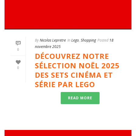
By
Nicolas Lepretre
In
Lego
,
Shopping
Posted
18
novembre 2025
0
DÉCOUVREZ NOTRE
SÉLECTION NOËL 2025
0
DES SETS CINÉMA ET
SÉRIE PAR LEGO
READ MORE