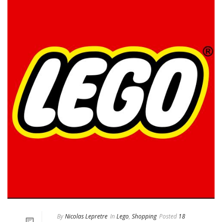
By
Nicolas Lepretre
In
Lego
,
Shopping
Posted
18