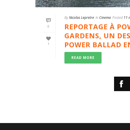
By
Nicolas Lepretre
In
Cinema
Posted
11 
REPORTAGE À PO
0
GARDENS, UN DES
POWER BALLAD E
1
READ MORE