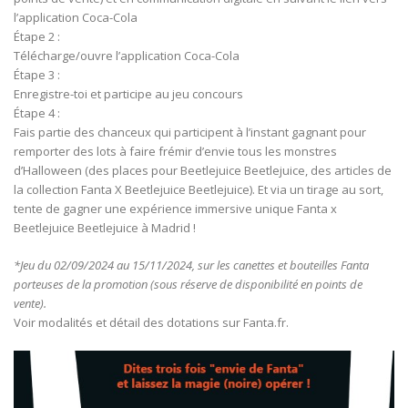
l’application Coca-Cola
Étape 2 :
Télécharge/ouvre l’application Coca-Cola
Étape 3 :
Enregistre-toi et participe au jeu concours
Étape 4 :
Fais partie des chanceux qui participent à l’instant gagnant pour
remporter des lots à faire frémir d’envie tous les monstres
d’Halloween (des places pour Beetlejuice Beetlejuice, des articles de
la collection Fanta X Beetlejuice Beetlejuice). Et via un tirage au sort,
tente de gagner une expérience immersive unique Fanta x
Beetlejuice Beetlejuice à Madrid !
*Jeu du 02/09/2024 au 15/11/2024, sur les canettes et bouteilles Fanta
porteuses de la promotion (sous réserve de disponibilité en points de
vente).
Voir modalités et détail des dotations sur Fanta.fr.