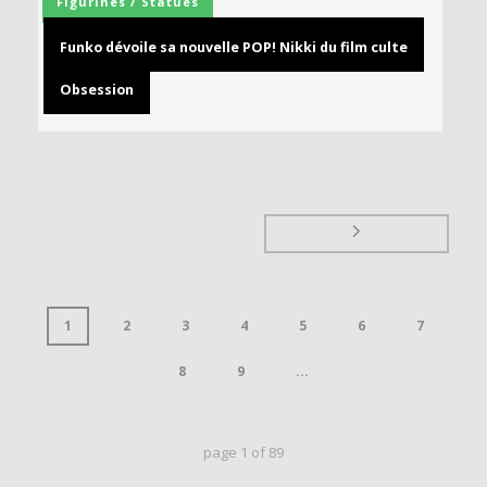
Figurines / Statues
Funko dévoile sa nouvelle POP! Nikki du film culte
Obsession
1
2
3
4
5
6
7
8
9
...
page
1
of
89