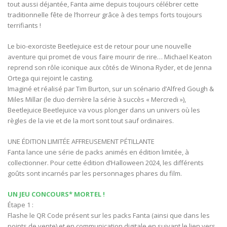
tout aussi déjantée, Fanta aime depuis toujours célébrer cette
traditionnelle fête de l’horreur grâce à des temps forts toujours
terrifiants !
Le bio-exorciste Beetlejuice est de retour pour une nouvelle
aventure qui promet de vous faire mourir de rire… Michael Keaton
reprend son rôle iconique aux côtés de Winona Ryder, et de Jenna
Ortega qui rejoint le casting.
Imaginé et réalisé par Tim Burton, sur un scénario d’Alfred Gough &
Miles Millar (le duo derrière la série à succès « Mercredi »),
Beetlejuice Beetlejuice va vous plonger dans un univers où les
règles de la vie et de la mort sont tout sauf ordinaires.
UNE ÉDITION LIMITÉE AFFREUSEMENT PÉTILLANTE
Fanta lance une série de packs animés en édition limitée, à
collectionner. Pour cette édition d’Halloween 2024, les différents
goûts sont incarnés par les personnages phares du film.
UN JEU CONCOURS* MORTEL !
Étape 1 :
Flashe le QR Code présent sur les packs Fanta (ainsi que dans les
points de vente) et en communication digitale en suivant le lien vers