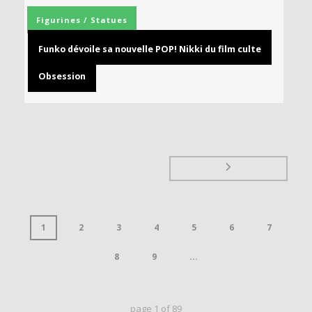
Figurines / Statues
Funko dévoile sa nouvelle POP! Nikki du film culte
Obsession
1
2
3
4
5
6
7
8
9
...
page
1
of
89