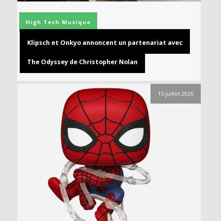
High Tech
Musique
Klipsch et Onkyo annoncent un partenariat avec
The Odyssey de Christopher Nolan
15 juillet 2026