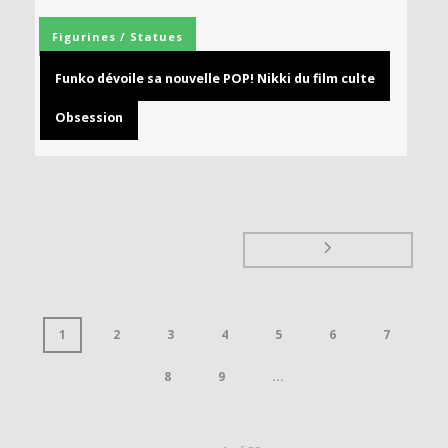
Figurines / Statues
Funko dévoile sa nouvelle POP! Nikki du film culte
Obsession
1
2
3
4
5
6
7
8
9
...