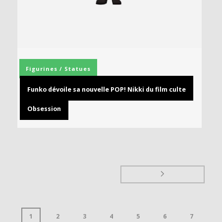
Figurines / Statues
Funko dévoile sa nouvelle POP! Nikki du film culte
Obsession
1
2
3
4
5
6
7