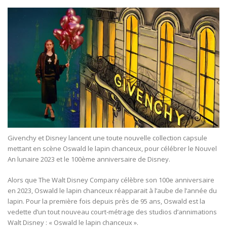
Givenchy et Disney lancent une toute nouvelle collection capsule
mettant en scène Oswald le lapin chanceux, pour célébrer le Nouvel
An lunaire 2023 et le 100ème anniversaire de Disney.
Alors que The Walt Disney Company célèbre son 100e anniversaire
en 2023, Oswald le lapin chanceux réapparait à l’aube de l’année du
lapin. Pour la première fois depuis près de 95 ans, Oswald est la
vedette d’un tout nouveau court-métrage des studios d’annimations
Walt Disney : « Oswald le lapin chanceux ».