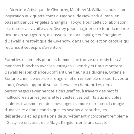
Le Directeur Artistique de Givenchy, Matthew M. Williams, puise son
inspiration aux quatre coins du monde, de New York à Paris, en
passant par Los Angeles, Shanghai, Tokyo. Pour cette collaboration,
le créateur a travaillé avec Disney pour imaginer un « tour du monde
unique en son genre », qui associe l’esprit espiègle et énergique
d’Oswald à l’esthétique de Givenchy, dans une collection capsule qui
retranscrit cet esprit d’aventure.
Parmi les essentiels pour les femmes, on trouve un teddy bleu à
manches blanches avec les lettrages Givenchy et Paris montrant
Oswald le lapin chanceux offrant une fleur à sa dulcinée, Ortensia.
Sur une chemise oversize rouge vif et un ensemble de sport avec un
short, Oswald apparaît sur un cheval en chantant. Les deux
personnages reviennent tels des graffitis, à travers des motifs
multicolores sur les jeans et les vestes. Les t-shirts aux multiples
couleurs transmettent des messages d’amour et relatent la magie
d’une visite à Paris, tandis que les sweats à capuche, les
débardeurs et les pantalons de survêtement incorporent l’emblème
4G, stylisé en cœur, et le Magic Kingdom, en blanc cassé.