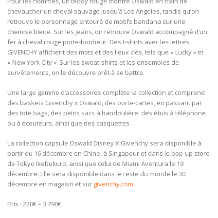
Pour les hommes, un teddy rouge montre Oswald en train de
chevaucher un cheval sauvage jusqu’à Los Angeles, tandis qu’on
retrouve le personnage entouré de motifs bandana sur une
chemise bleue. Sur les jeans, on retrouve Oswald accompagné d’un
fer à cheval rouge porte-bonheur. Des t-shirts avec les lettres
GIVENCHY affichent des mots et des lieux clés, tels que « Lucky » et
« New York City ». Sur les sweat-shirts et les ensembles de
survêtements, on le découvre prêt à se battre.
Une large gamme d’accessoires complète la collection et comprend
des baskets Givenchy x Oswald, des porte-cartes, en passant par
des tote bags, des petits sacs à bandoulière, des étuis à téléphone
ou à écouteurs, ainsi que des casquettes.
La collection capsule Oswald Disney X Givenchy sera disponible à
partir du 16 décembre en Chine, à Singapour et dans le pop-up store
de Tokyo Ikebukuro, ainsi que celui de Miami Aventura le 19
décembre. Elle sera disponible dans le reste du monde le 30
décembre en magasin et sur
givenchy.com
.
Prix : 220€ – 3 790€