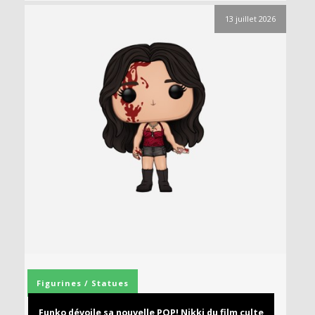
13 juillet 2026
Figurines / Statues
Funko dévoile sa nouvelle POP! Nikki du film culte