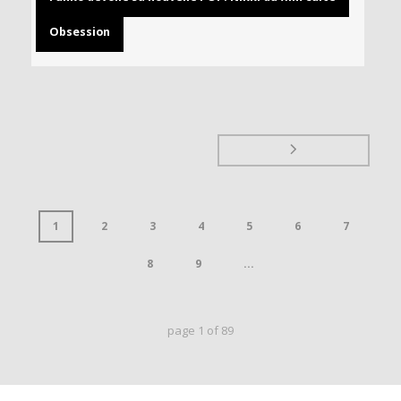
Obsession
1
2
3
4
5
6
7
8
9
...
page
1
of
89