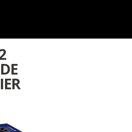
2
 DE
IER