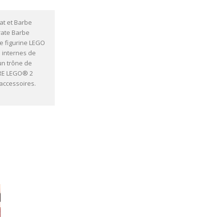
at et Barbe
rate Barbe
e figurine LEGO
s internes de
un trône de
URE LEGO® 2
 accessoires.