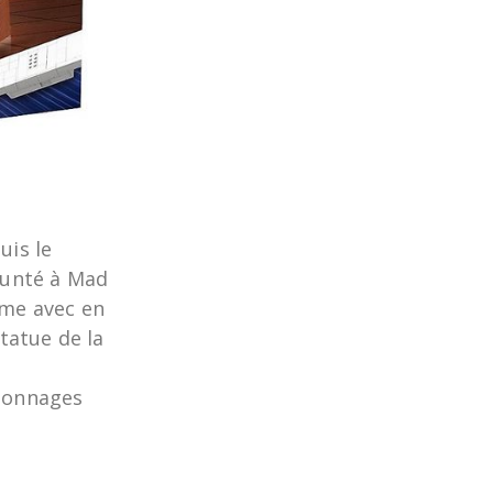
uis le
runté à Mad
ème avec en
tatue de la
rsonnages