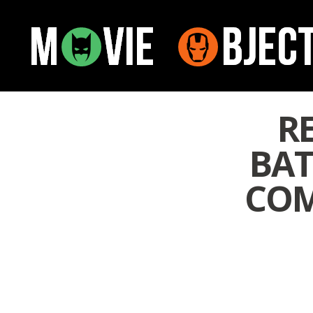
R
BAT
COM