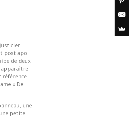
justicier
et post apo
uipé de deux
 apparaître
t référence
clame « De
 panneau, une
 une petite