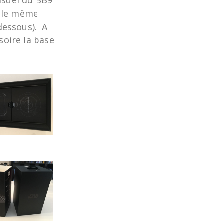
isuel du BB9
t le même
-dessous). A
soire la base