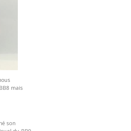
nous
 BB8 mais
gné son