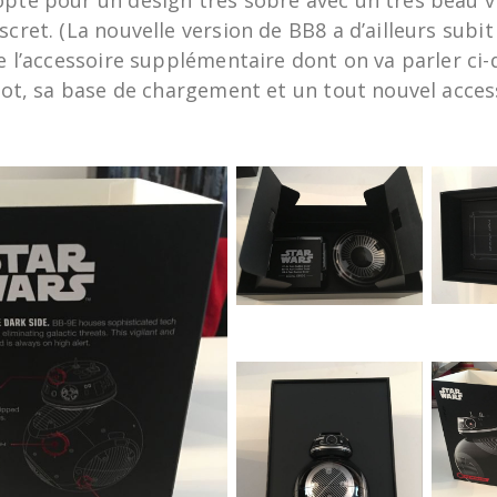
opté pour un design très sobre avec un très beau v
scret. (La nouvelle version de BB8 a d’ailleurs subi
de l’accessoire supplémentaire dont on va parler ci
obot, sa base de chargement et un tout nouvel acces