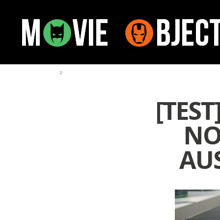
²
[TES
NO
AUS