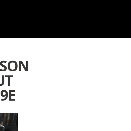
 SON
UT
9E