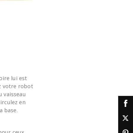
ire lui est
z votre robot
u vaisseau
irculez en
a base.
pour ceux