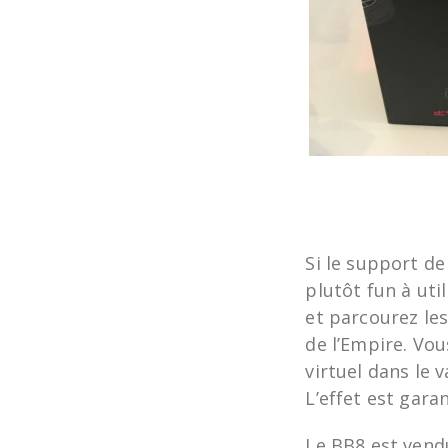
Si le support de
plutôt fun à uti
et parcourez le
de l’Empire. Vo
virtuel dans le 
L’effet est garan
Le BB8 est vend