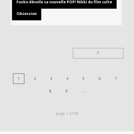
Funko dévoile sa nouvelle POP! Nikki du film culte
Obsession
1
2
3
4
5
6
7
8
9
...
page
1
of
89