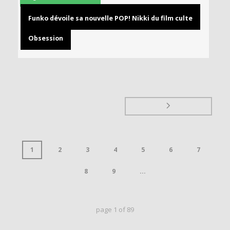
Funko dévoile sa nouvelle POP! Nikki du film culte
Obsession
1
2
3
4
5
6
7
8
9
...
page
1
of
89