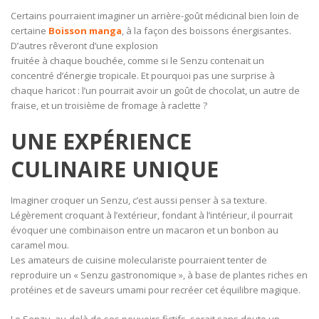
Certains pourraient imaginer un arrière-goût médicinal bien loin de
certaine
Boisson manga
, à la façon des boissons énergisantes.
D’autres rêveront d’une explosion
fruitée à chaque bouchée, comme si le Senzu contenait un
concentré d’énergie tropicale. Et pourquoi pas une surprise à
chaque haricot : l’un pourrait avoir un goût de chocolat, un autre de
fraise, et un troisième de fromage à raclette ?
UNE EXPÉRIENCE
CULINAIRE UNIQUE
Imaginer croquer un Senzu, c’est aussi penser à sa texture.
Légèrement croquant à l’extérieur, fondant à l’intérieur, il pourrait
évoquer une combinaison entre un macaron et un bonbon au
caramel mou.
Les amateurs de cuisine moleculariste pourraient tenter de
reproduire un « Senzu gastronomique », à base de plantes riches en
protéines et de saveurs umami pour recréer cet équilibre magique.
Le Senzu, au-delà de ses pouvoirs fictifs, serait sans doute un